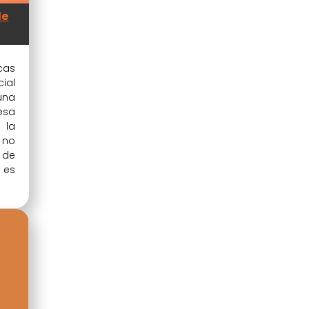
de
cas
ial
una
esa
la
no
 de
 es