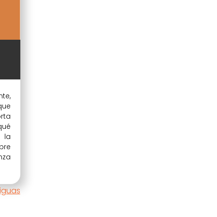
te,
que
rta
qué
 la
bre
nza
iguas