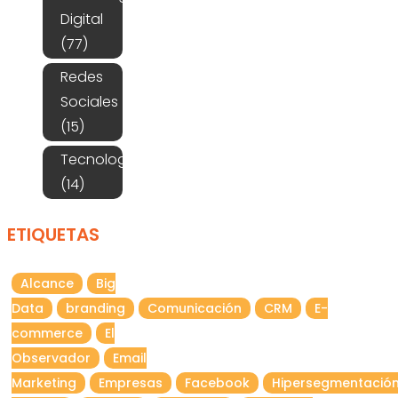
Digital
(77)
Redes
Sociales
(15)
Tecnología
(14)
ETIQUETAS
Alcance
Big
Data
branding
Comunicación
CRM
E-
commerce
El
Observador
Email
Marketing
Empresas
Facebook
Hipersegmentació